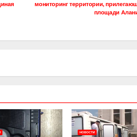
диная
мониторинг территории, прилегающ
площади Алан
И
НОВОСТИ