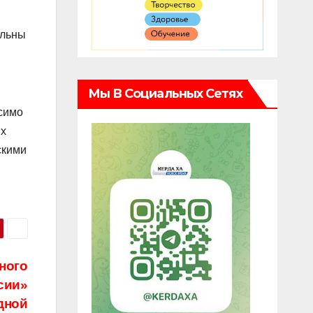
ильны
Мы В Социальных Сетях
исимо
ых
скими
ного
сии»
дной