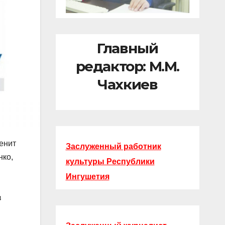
Главный
редактор: М.М.
Чахкиев
енит
Заслуженный работник
нко,
культуры Республики
Ингушетия
в