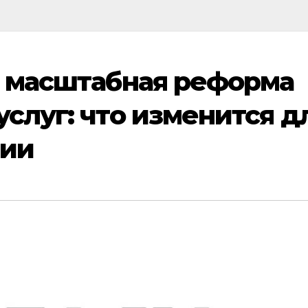
т масштабная реформа
слуг: что изменится д
тии