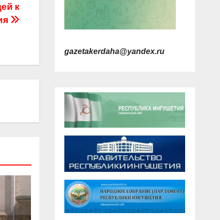
ей к
ия
gazetakerdaha@yandex.ru