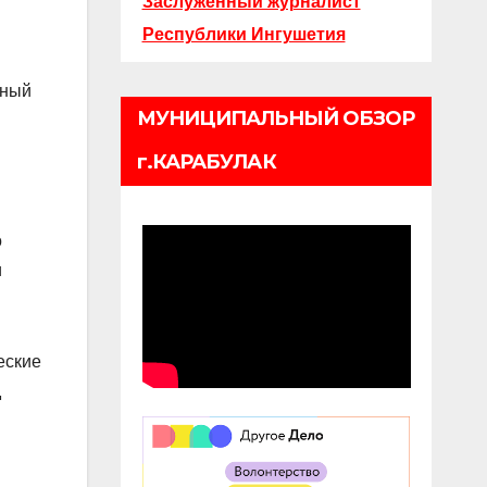
Заслуженный журналист
Республики Ингушетия
нный
МУНИЦИПАЛЬНЫЙ ОБЗОР
г.КАРАБУЛАК
о
и
еские
д