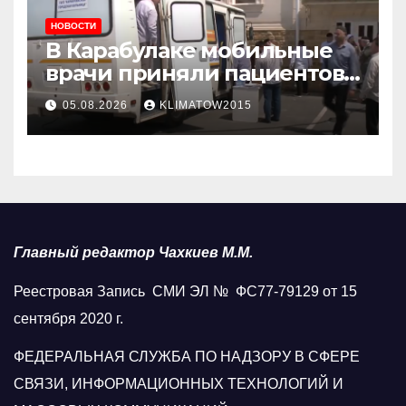
НОВОСТИ
В Карабулаке мобильные
врачи приняли пациентов
у стен мечети
05.08.2026
KLIMATOW2015
Главный редактор Чахкиев М.М.
Реестровая Запись СМИ ЭЛ № ФС77-79129 от 15
сентября 2020 г.
ФЕДЕРАЛЬНАЯ СЛУЖБА ПО НАДЗОРУ В СФЕРЕ
СВЯЗИ, ИНФОРМАЦИОННЫХ ТЕХНОЛОГИЙ И