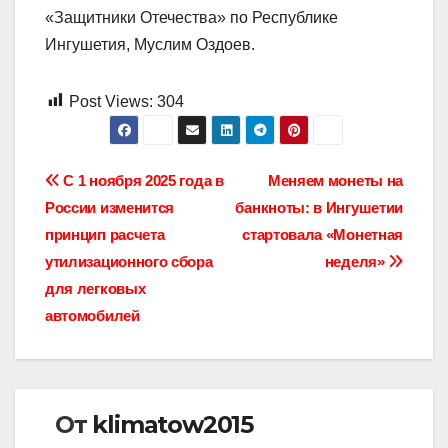
«Защитники Отечества» по Республике
Ингушетия, Муслим Оздоев.
Post Views:
304
Навигация
С 1 ноября 2025 года в
Меняем монеты на
России изменится
банкноты: в Ингушетии
по
принцип расчета
стартовала «Монетная
записям
утилизационного сбора
неделя»
для легковых
автомобилей
От
klimatow2015