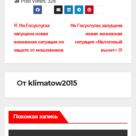
Post Views:
326
Навигация
На Госуслугах
На Госуслугах запущена
запущена новая
новая жизненная
по
жизненная ситуация по
ситуация «Налоговый
записям
защите от мошенников
вычет»
От
klimatow2015
Похожая запись