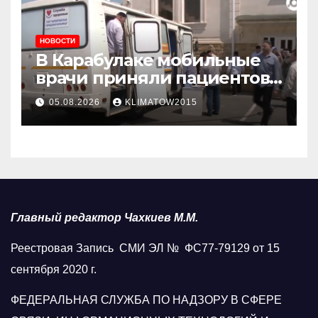
НОВОСТИ
В Карабулаке мобильные
врачи приняли пациентов
у стен мечети
05.08.2026
KLIMATOW2015
Главный редактор Чахкиев М.М.
Реестровая Запись СМИ ЭЛ № ФС77-79129 от 15
сентября 2020 г.
ФЕДЕРАЛЬНАЯ СЛУЖБА ПО НАДЗОРУ В СФЕРЕ