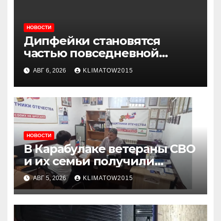
НОВОСТИ
Дипфейки становятся
частью повседневной
жизни: почему жителям
АВГ 6, 2026
KLIMATOW2015
Ингушетии важно быть
внимательнее
НОВОСТИ
В Карабулаке ветераны СВО
и их семьи получили
консультации в ходе
АВГ 5, 2026
KLIMATOW2015
приема граждан