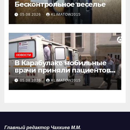
Бесконтрольное веселье
05.08.2026
KLIMATOW2015
НОВОСТИ
В Карабулаке мобильные
врачи приняли пациентов
у стен мечети
05.08.2026
KLIMATOW2015
Главный редактор Чахкиев М.М.