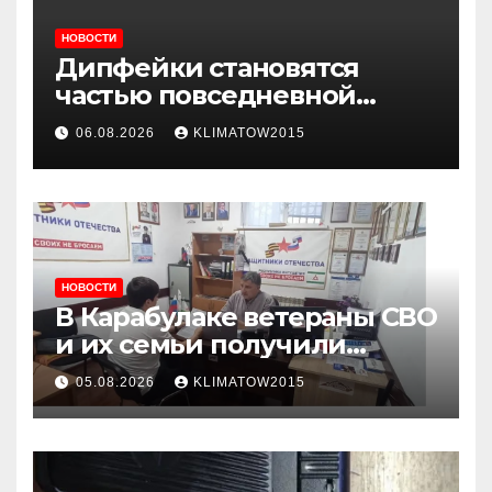
НОВОСТИ
Дипфейки становятся
частью повседневной
жизни: почему жителям
06.08.2026
KLIMATOW2015
Ингушетии важно быть
внимательнее
НОВОСТИ
В Карабулаке ветераны СВО
и их семьи получили
консультации в ходе
05.08.2026
KLIMATOW2015
приема граждан