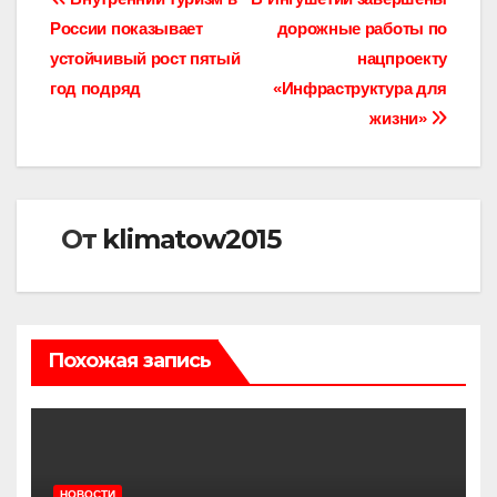
Навигация
России показывает
дорожные работы по
по
устойчивый рост пятый
нацпроекту
записям
год подряд
«Инфраструктура для
жизни»
От
klimatow2015
Похожая запись
НОВОСТИ