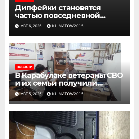
Дипфейки становятся
частью повседневной
жизни: почему жителям
АВГ 6, 2026
KLIMATOW2015
Ингушетии важно быть
внимательнее
НОВОСТИ
В Карабулаке ветераны СВО
и их семьи получили
консультации в ходе
АВГ 5, 2026
KLIMATOW2015
приема граждан