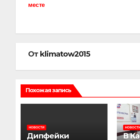
по
месте
записям
От
klimatow2015
Похожая запись
НОВОСТИ
НОВОСТ
Дипфейки
В К