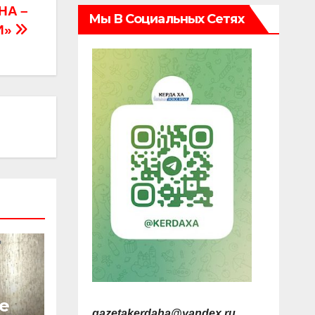
НА –
Мы В Социальных Сетях
И»
е
gazetakerdaha@yandex.ru