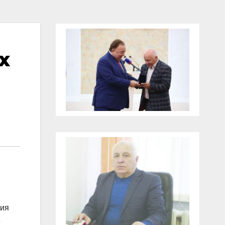
х
ния
е