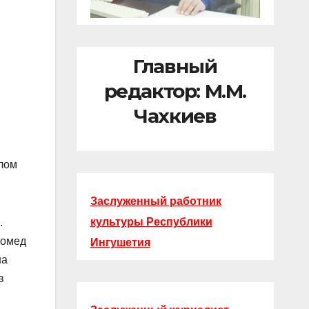
Главный
редактор: М.М.
Чахкиев
лом
Заслуженный работник
культуры Республики
.
гомед
Ингушетия
на
в