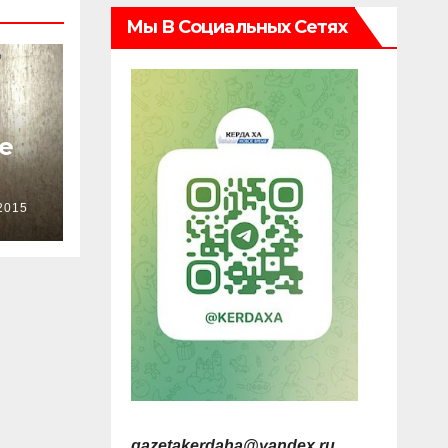
Мы В Социальных Сетях
е
2015
gazetakerdaha@yandex.ru