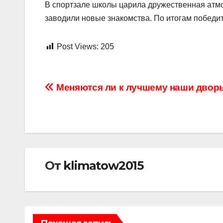
В спортзале школы царила дружественная атмо
заводили новые знакомства. По итогам победи
Post Views:
205
Навигация
Меняются ли к лучшему наши двор
по
записям
От
klimatow2015