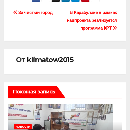
Навигация
За чистый город
В Карабулаке в рамках
нацпроекта реализуется
по
программа КРТ
записям
От
klimatow2015
Похожая запись
НОВОСТИ