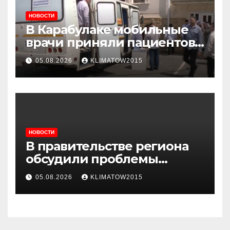
НОВОСТИ
В Карабулаке мобильные
врачи приняли пациентов
у стен мечети
05.08.2026
KLIMATOW2015
НОВОСТИ
В правительстве региона
обсудили проблемы
водоснабжения Карабулака
05.08.2026
KLIMATOW2015