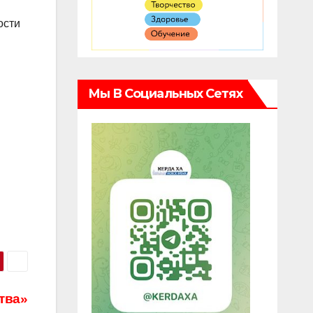
ости
Мы В Социальных Сетях
тва»