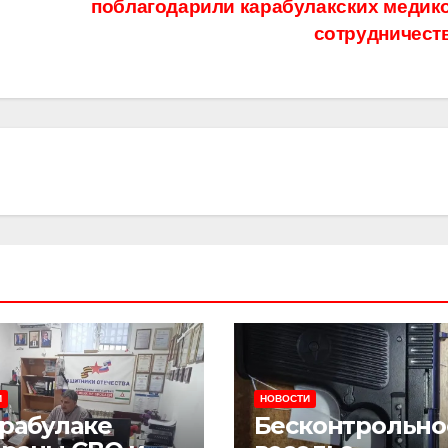
поблагодарили карабулакских медико
сотрудничест
И
НОВОСТИ
арабулаке
Бесконтрольно