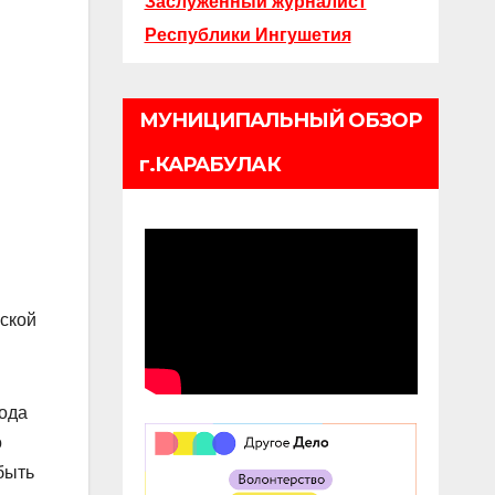
Заслуженный журналист
Республики Ингушетия
МУНИЦИПАЛЬНЫЙ ОБЗОР
г.КАРАБУЛАК
вской
года
о
быть