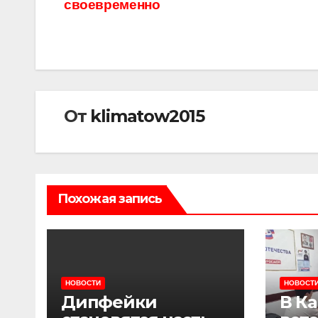
своевременно
по
записям
От
klimatow2015
Похожая запись
НОВОСТИ
НОВОСТ
Дипфейки
В К