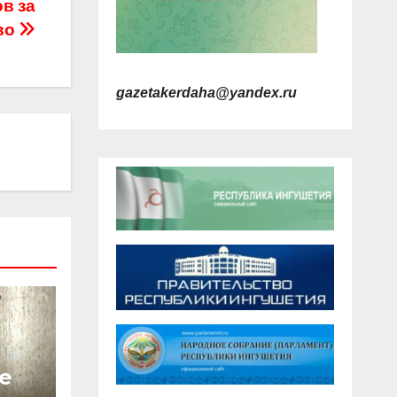
в за
во
gazetakerdaha@yandex.ru
е