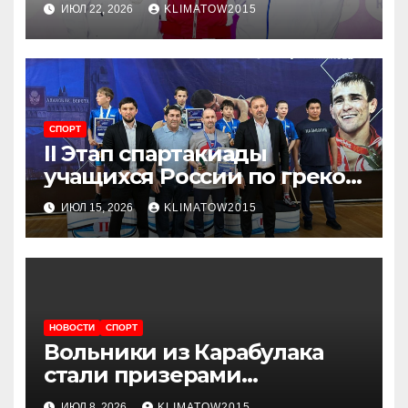
U-20
ИЮЛ 22, 2026
KLIMATOW2015
СПОРТ
​II Этап спартакиады
учащихся России по греко-
римской борьбе на призы
ИЮЛ 15, 2026
KLIMATOW2015
олимпийского чемпиона
Назира Манкиева успешно
завершился в Ингушетии
НОВОСТИ
СПОРТ
Вольники из Карабулака
стали призерами
Международного турнира в
ИЮЛ 8, 2026
KLIMATOW2015