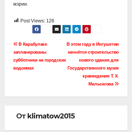
мэрии.
Post Views:
126
Навигация
В Карабулаке
В этом году в Ингушетии
запланированы
начнётся строительство
по
субботники на городских
нового здания для
записям
водоемах
Государственного музея
краеведения Т. Х.
Мальсагова
От
klimatow2015