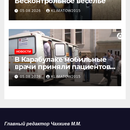
Бесконтрольное веселье
05.08.2026
KLIMATOW2015
НОВОСТИ
В Карабулаке мобильные
врачи приняли пациентов
у стен мечети
05.08.2026
KLIMATOW2015
Главный редактор Чахкиев М.М.