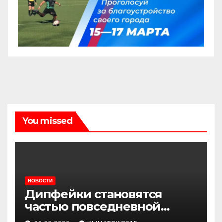
You missed
НОВОСТИ
Дипфейки становятся
частью повседневной
жизни: почему жителям