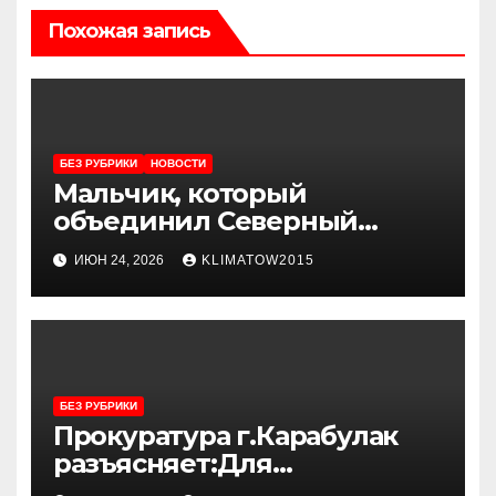
Похожая запись
БЕЗ РУБРИКИ
НОВОСТИ
Мальчик, который
объединил Северный
Кавказ
ИЮН 24, 2026
KLIMATOW2015
БЕЗ РУБРИКИ
Прокуратура г.Карабулак
разъясняет:Для
авиакомпаний и