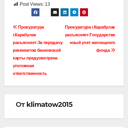
Post Views:
13
Навигация
Прокуратура
Прокуратура г.Карабулак
г.Карабулак
разъясняет:Государстве
по
разъясняет:За передачу
нный учет жилищного
записям
реквизитов банковской
фонда
карты предусмотрена
уголовная
ответственность
От
klimatow2015