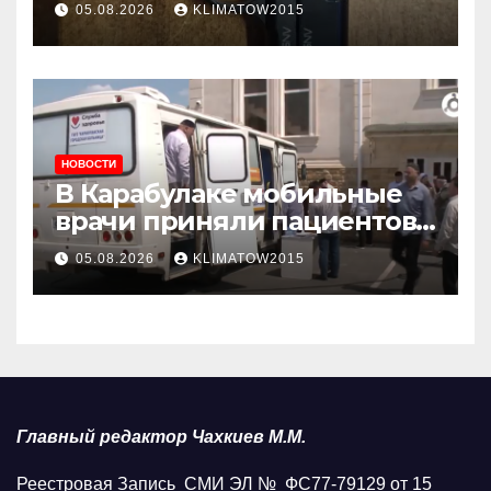
05.08.2026
KLIMATOW2015
НОВОСТИ
В Карабулаке мобильные
врачи приняли пациентов
у стен мечети
05.08.2026
KLIMATOW2015
Главный редактор Чахкиев М.М.
Реестровая Запись СМИ ЭЛ № ФС77-79129 от 15