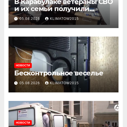
В Карабулаке ветераны СВО
и их семьи получили
консультации в ходе
05.08.2026
KLIMATOW2015
приема граждан
НОВОСТИ
Бесконтрольное веселье
05.08.2026
KLIMATOW2015
НОВОСТИ