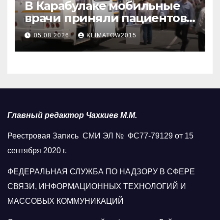
В Карабулаке мобильные
врачи приняли пациентов
у стен мечети
05.08.2026
KLIMATOW2015
Главный редактор Чахкиев М.М.
Реестровая Запись СМИ ЭЛ № ФС77-79129 от 15
сентября 2020 г.
ФЕДЕРАЛЬНАЯ СЛУЖБА ПО НАДЗОРУ В СФЕРЕ
СВЯЗИ, ИНФОРМАЦИОННЫХ ТЕХНОЛОГИЙ И
МАССОВЫХ КОММУНИКАЦИЙ