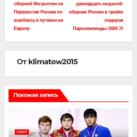
сборной Ингушетии на
двенадцать медалей:
по
Первенстве России по
сборная России в тройке
записям
шахбоксу и путевки на
лидеров
Европу
Паралимпиады-2026
От
klimatow2015
Похожая запись
СПОРТ