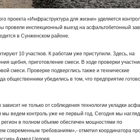
ого проекта
«Инфраструктура для жизни»
уделяется контро
ры
провели инспекционный выезд на асфальтобетонный зав
ходится
в
Сунженском районе.
нтируют 10
участков. К работам уже приступили. Здесь, на
ения щебня, приготовление смеси.
В ходе проверки участни
овой смеси
. Проверке подверглись также и
технические
зда общественники
убедились в том, что предприятие готов
зависит не только от соблюдения технологии укладки асфа
м мы ведем контроль уже не первый год.
Сегодня мы нагля
регион в полном объеме обеспечен мощностями по
ем современным требованиям
»,-
отметил координатора пр
оссия» Ахмед
Целоев
.