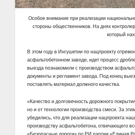
Особое внимание п
ри реализации национальн
стороны общест
венников. На днях контроле
который на
В этом году в Ингушетии
по нацпроекту отремо
асфальтобетонном заводе, идет процесс дробл
выезда познакомили с п
роизводством асфальт
документы
и регламент завода. Под конец вые
поставлять материал должного качества.
«
К
ачество
и долговечность
дорожного покрытия 
но и от технологии производства с
меси
.
За эти
убедились, что для р
еализации нацпроекта
наш 
прои
зводству асфальтобетона, отвечающего
вс
«Безопасные дороги» по
РИ партии «Единая Р