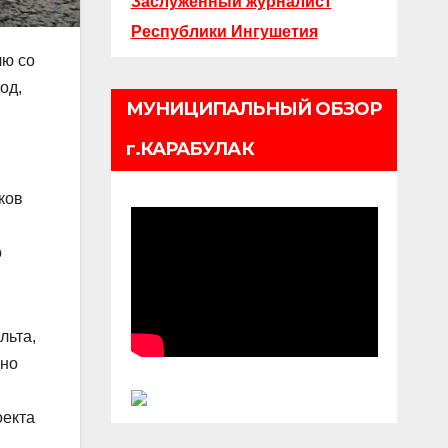
Заслуженный журналист
Республики Ингушетия
лю
со
од,
МУНИЦИПАЛЬНЫЙ ОБЗОР
г.КАРАБУЛАК
ков
о
льта,
дно
оекта