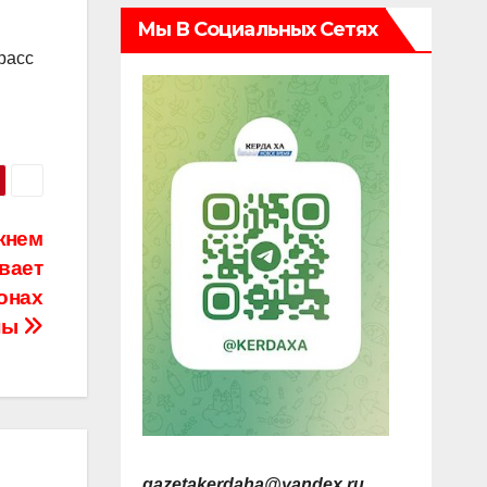
Мы В Социальных Сетях
расс
жнем
вает
онах
ны
gazetakerdaha@yandex.ru