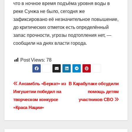
что в ночное время подъëма уровня воды в
реке Сунжа не было, сегодня же
зафиксировано еë незначительное повышение,
до критических отметок есть определëнный
запас прочности, угрозы подтопления нет, —
сообщили на днях власти города.
Post Views:
78
Навигация
Ансамбль «Беркат» из
В Карабулаке обсудили
Ингушетии победил на
помощь детям
по
творческом конкурсе
участников СВО
записям
«Краса Нации»