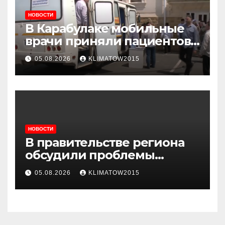
НОВОСТИ
В Карабулаке мобильные
врачи приняли пациентов
у стен мечети
05.08.2026
KLIMATOW2015
НОВОСТИ
В правительстве региона
обсудили проблемы
водоснабжения Карабулака
05.08.2026
KLIMATOW2015