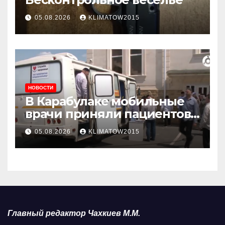
05.08.2026
KLIMATOW2015
НОВОСТИ
В Карабулаке мобильные
врачи приняли пациентов
у стен мечети
05.08.2026
KLIMATOW2015
Главный редактор Чахкиев М.М.