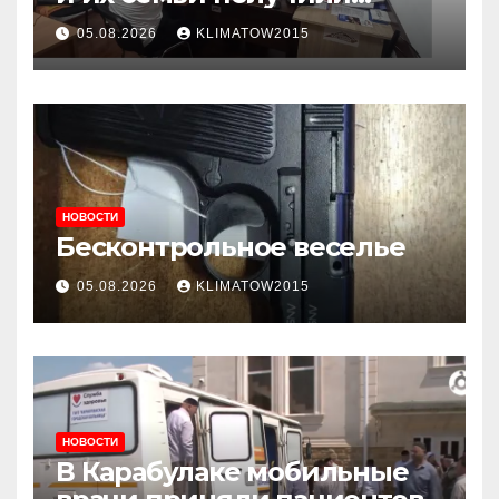
консультации в ходе
05.08.2026
KLIMATOW2015
приема граждан
НОВОСТИ
Бесконтрольное веселье
05.08.2026
KLIMATOW2015
НОВОСТИ
В Карабулаке мобильные