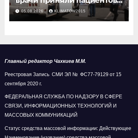
врачи приняли пациентов
у стен мечети
05.08.2026
KLIMATOW2015
Главный редактор Чахкиев М.М.
Реестровая Запись СМИ ЭЛ № ФС77-79129 от 15
сентября 2020 г.
ФЕДЕРАЛЬНАЯ СЛУЖБА ПО НАДЗОРУ В СФЕРЕ
СВЯЗИ, ИНФОРМАЦИОННЫХ ТЕХНОЛОГИЙ И
МАССОВЫХ КОММУНИКАЦИЙ
Статус средства массовой информации: Действующее
Наименование (название) средства массовой