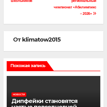
школьников
региональный
по
чемпионат «Абилимпикс
записям
– 2026»
От
klimatow2015
Похожая запись
НОВОСТИ
Дипфейки становятся
частью повседневной