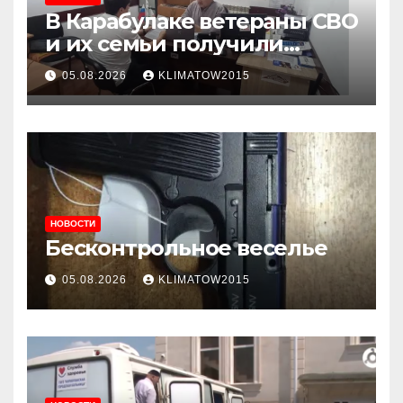
В Карабулаке ветераны СВО
и их семьи получили
консультации в ходе
05.08.2026
KLIMATOW2015
приема граждан
НОВОСТИ
Бесконтрольное веселье
05.08.2026
KLIMATOW2015