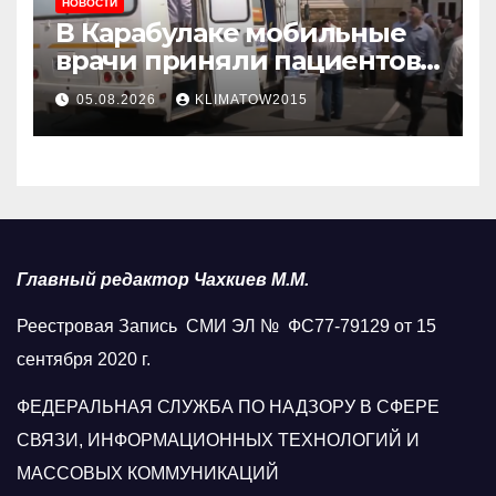
НОВОСТИ
В Карабулаке мобильные
врачи приняли пациентов
у стен мечети
05.08.2026
KLIMATOW2015
Главный редактор Чахкиев М.М.
Реестровая Запись СМИ ЭЛ № ФС77-79129 от 15
сентября 2020 г.
ФЕДЕРАЛЬНАЯ СЛУЖБА ПО НАДЗОРУ В СФЕРЕ
СВЯЗИ, ИНФОРМАЦИОННЫХ ТЕХНОЛОГИЙ И
МАССОВЫХ КОММУНИКАЦИЙ