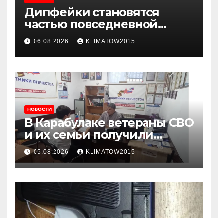
Дипфейки становятся
частью повседневной
жизни: почему жителям
06.08.2026
KLIMATOW2015
Ингушетии важно быть
внимательнее
НОВОСТИ
В Карабулаке ветераны СВО
и их семьи получили
консультации в ходе
05.08.2026
KLIMATOW2015
приема граждан