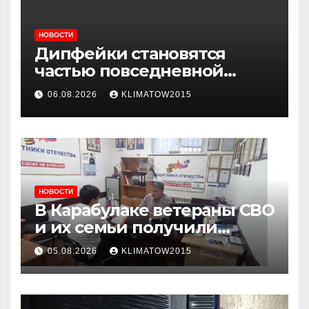
НОВОСТИ
Дипфейки становятся
частью повседневной
жизни: почему жителям
06.08.2026
KLIMATOW2015
Ингушетии важно быть
внимательнее
НОВОСТИ
В Карабулаке ветераны СВО
и их семьи получили
консультации в ходе
05.08.2026
KLIMATOW2015
приема граждан