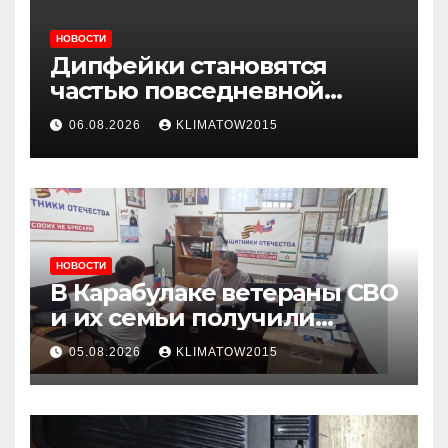
НОВОСТИ
Дипфейки становятся
частью повседневной
жизни: почему жителям
06.08.2026
KLIMATOW2015
Ингушетии важно быть
внимательнее
НОВОСТИ
В Карабулаке ветераны СВО
и их семьи получили
консультации в ходе
05.08.2026
KLIMATOW2015
приема граждан