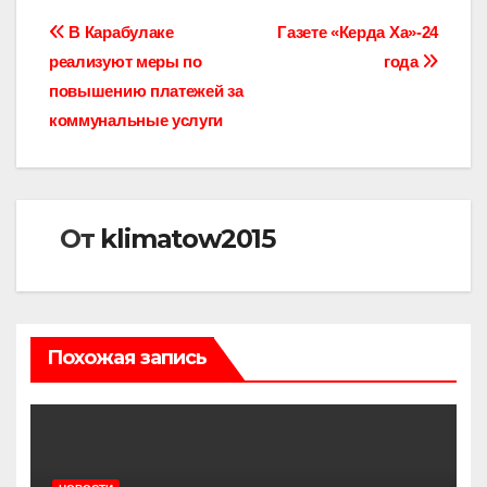
Навигация
В Карабулаке
Газете «Керда Ха»-24
реализуют меры по
года
по
повышению платежей за
записям
коммунальные услуги
От
klimatow2015
Похожая запись