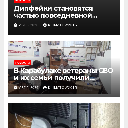
НОВОСТИ
Дипфейки становятся
частью повседневной
жизни: почему жителям
АВГ 6, 2026
KLIMATOW2015
Ингушетии важно быть
внимательнее
НОВОСТИ
В Карабулаке ветераны СВО
и их семьи получили
консультации в ходе
АВГ 5, 2026
KLIMATOW2015
приема граждан