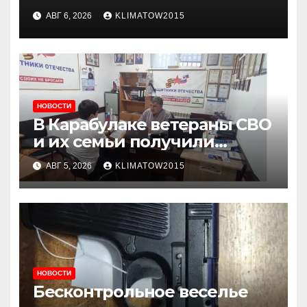
жизни: почему жителям
АВГ 6, 2026
KLIMATOW2015
Ингушетии важно быть
внимательнее
НОВОСТИ
В Карабулаке ветераны СВО
и их семьи получили
консультации в ходе
АВГ 5, 2026
KLIMATOW2015
приема граждан
НОВОСТИ
Бесконтрольное веселье