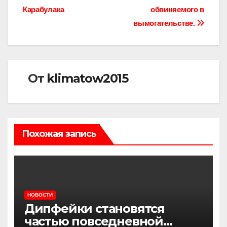
Карабулака
обвиняемого в
вымогательстве.
От
klimatow2015
Похожая запись
НОВОСТИ
Дипфейки становятся
частью повседневной