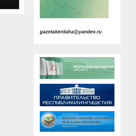
енов
ков
ции
gazetakerdaha@yandex.ru