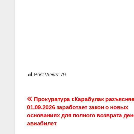
Post Views:
79
Навигация
Прокуратура г.Карабулак разъясняе
01.09.2026 заработает закон о новых
по
основаниях для полного возврата дене
записям
авиабилет