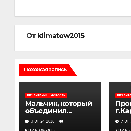
От
klimatow2015
Похожая запись
БЕЗ РУБРИКИ
НОВОСТИ
БЕЗ РУБ
Мальчик, который
Про
объединил
г.Ка
Северный Кавказ
раз
ИЮН 24, 2026
ИЮН 1
ави
KLIMATOW2015
KLIMAT