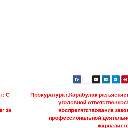
т: С
Прокуратура г.Карабулак разъясняет
уголовной ответственност
г за
воспрепятствование зако
профессиональной деятельн
журналист