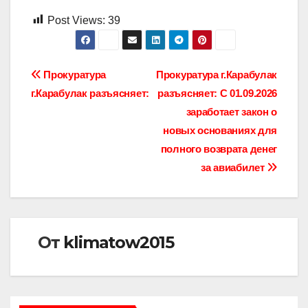
Post Views:
39
Навигация
Прокуратура
Прокуратура г.Карабулак
г.Карабулак разъясняет:
разъясняет: С 01.09.2026
по
заработает закон о
записям
новых основаниях для
полного возврата денег
за авиабилет
От
klimatow2015