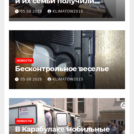
и их семьи получили
консультации в ходе
05.08.2026
KLIMATOW2015
приема граждан
НОВОСТИ
Бесконтрольное веселье
05.08.2026
KLIMATOW2015
НОВОСТИ
В Карабулаке мобильные