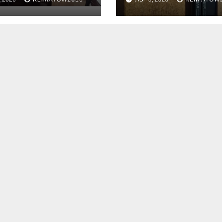
сультации в
е приема
ждан