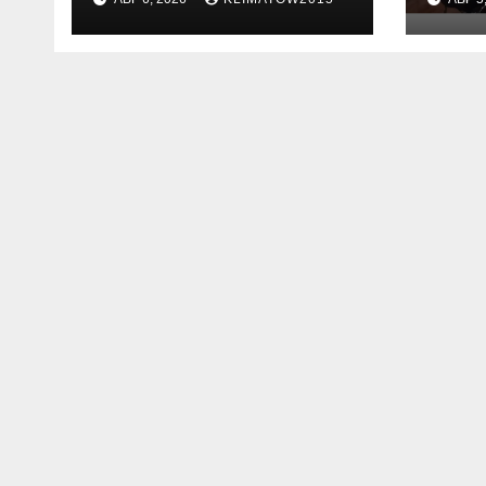
жизни: почему
кон
жителям
ход
Ингушетии важно
гра
быть
внимательнее