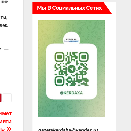
ации.
Мы В Социальных Сетях
нты,
век.
», —
имет
мяти
ы»
gazetakerdaha@yandex.ru