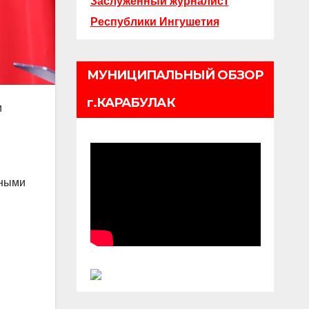
Заслуженный журналист
Республики Ингушетия
МУНИЦИПАЛЬНЫЙ ОБЗОР
г.КАРАБУЛАК
и
тными
ы