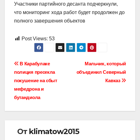
Участники партийного десанта подчеркнули,
что мониторинг хода работ будет продолжен до
полного завершения объектов
Post Views:
53
Навигация
В Карабулаке
Мальчик, который
полиция пресекла
объединил Северный
по
покушение на сбыт
Кавказ
записям
мефедрона и
бутандиола
От
klimatow2015