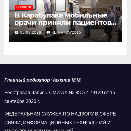
НОВОСТИ
В Карабулаке мобильные
врачи приняли пациентов
у стен мечети
05.08.2026
KLIMATOW2015
Главный редактор Чахкиев М.М.
Реестровая Запись СМИ ЭЛ № ФС77-79129 от 15
сентября 2020 г.
ФЕДЕРАЛЬНАЯ СЛУЖБА ПО НАДЗОРУ В СФЕРЕ
СВЯЗИ, ИНФОРМАЦИОННЫХ ТЕХНОЛОГИЙ И