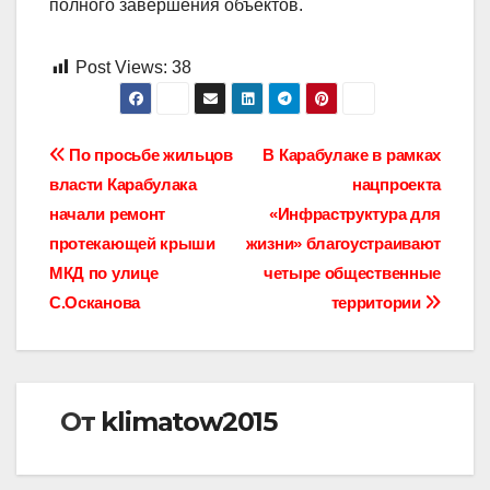
полного завершения объектов.
Post Views:
38
Навигация
По просьбе жильцов
В Карабулаке в рамках
власти Карабулака
нацпроекта
по
начали ремонт
«Инфраструктура для
записям
протекающей крыши
жизни» благоустраивают
МКД по улице
четыре общественные
С.Осканова
территории
От
klimatow2015