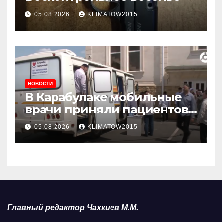
05.08.2026
KLIMATOW2015
НОВОСТИ
В Карабулаке мобильные
врачи приняли пациентов
у стен мечети
05.08.2026
KLIMATOW2015
Главный редактор Чахкиев М.М.