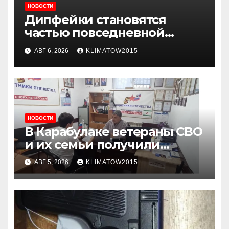
НОВОСТИ
Дипфейки становятся
частью повседневной
жизни: почему жителям
АВГ 6, 2026
KLIMATOW2015
Ингушетии важно быть
внимательнее
НОВОСТИ
В Карабулаке ветераны СВО
и их семьи получили
консультации в ходе
АВГ 5, 2026
KLIMATOW2015
приема граждан