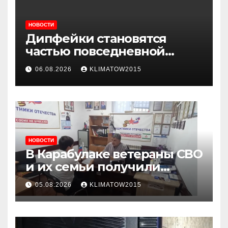
НОВОСТИ
Дипфейки становятся
частью повседневной
жизни: почему жителям
06.08.2026
KLIMATOW2015
Ингушетии важно быть
внимательнее
НОВОСТИ
В Карабулаке ветераны СВО
и их семьи получили
консультации в ходе
05.08.2026
KLIMATOW2015
приема граждан