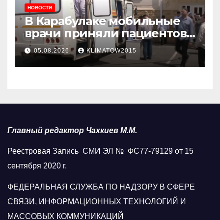
НОВОСТИ
В Карабулаке мобильные
врачи приняли пациентов
у стен мечети
05.08.2026
KLIMATOW2015
Главный редактор Чахкиев М.М.
Реестровая Запись СМИ ЭЛ № ФС77-79129 от 15
сентября 2020 г.
ФЕДЕРАЛЬНАЯ СЛУЖБА ПО НАДЗОРУ В СФЕРЕ
СВЯЗИ, ИНФОРМАЦИОННЫХ ТЕХНОЛОГИЙ И
МАССОВЫХ КОММУНИКАЦИЙ