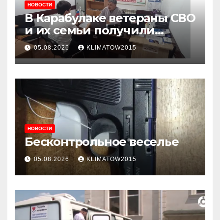
НОВОСТИ
В Карабулаке ветераны СВО
и их семьи получили
консультации в ходе
05.08.2026
KLIMATOW2015
приема граждан
НОВОСТИ
Бесконтрольное веселье
05.08.2026
KLIMATOW2015