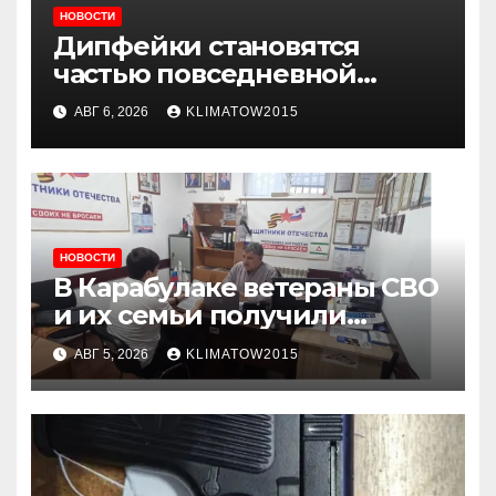
НОВОСТИ
Дипфейки становятся
частью повседневной
жизни: почему жителям
АВГ 6, 2026
KLIMATOW2015
Ингушетии важно быть
внимательнее
НОВОСТИ
В Карабулаке ветераны СВО
и их семьи получили
консультации в ходе
АВГ 5, 2026
KLIMATOW2015
приема граждан