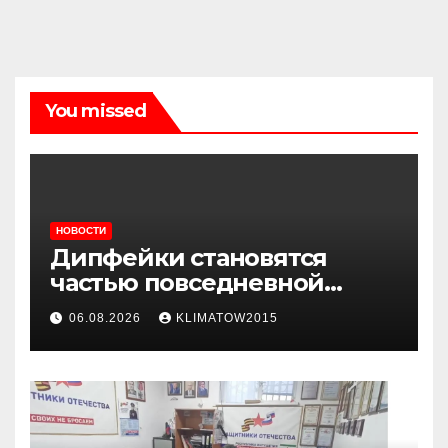
You missed
НОВОСТИ
Дипфейки становятся
частью повседневной
жизни: почему жителям
06.08.2026
KLIMATOW2015
Ингушетии важно быть
внимательнее