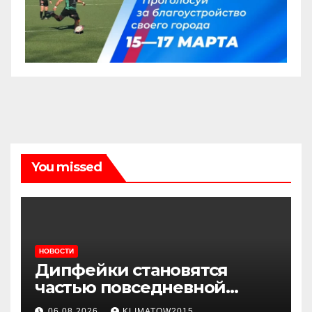
You missed
НОВОСТИ
Дипфейки становятся
частью повседневной
жизни: почему жителям
06.08.2026
KLIMATOW2015