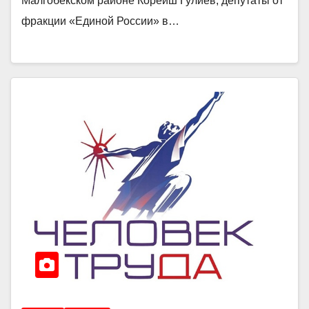
Малгобекском районе Корейш Гулиев, депутаты от
фракции «Единой России» в…