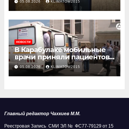
05.08.2026
KLIMATOW2015
НОВОСТИ
В Карабулаке мобильные
врачи приняли пациентов
у стен мечети
05.08.2026
KLIMATOW2015
Главный редактор Чахкиев М.М.
Реестровая Запись СМИ ЭЛ № ФС77-79129 от 15