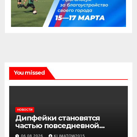
You missed
НОВОСТИ
Дипфейки становятся
частью повседневной
жизни: почему жителям
06.08.2026
KLIMATOW2015