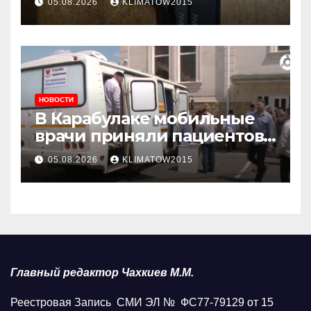
05.08.2026
KLIMATOW2015
НОВОСТИ
В Карабулаке мобильные
врачи приняли пациентов
у стен мечети
05.08.2026
KLIMATOW2015
Главный редактор Чахкиев М.М.
Реестровая Запись СМИ ЭЛ № ФС77-79129 от 15